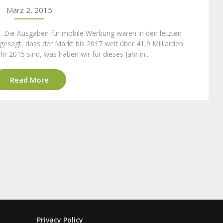
März 2, 2015
e. Die Ausgaben für mobile Werbung waren in den letzten
esagt, dass der Markt bis 2017 weit über 41,9 Milliarden
ahr 2015 sind, was haben wir für dieses Jahr in...
Read More
Privacy Policy