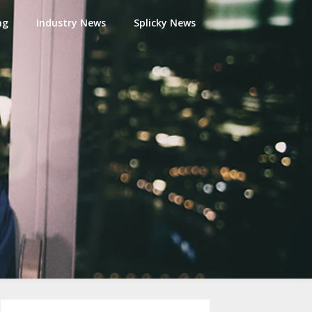
ng
Industry News
Splicky News