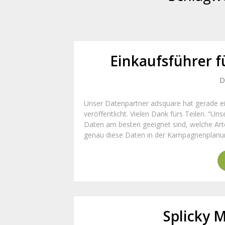
Einkaufsführer 
D
Unser Datenpartner adsquare hat gerade e
veröffentlicht. Vielen Dank fürs Teilen. “U
Daten am besten geeignet sind, welche Ar
genau diese Daten in der Kampagnenplanun
Splicky 