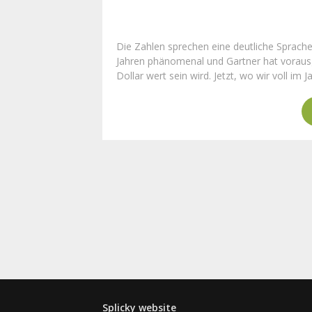
Die Zahlen sprechen eine deutliche Sprach
Jahren phänomenal und Gartner hat vorausg
Dollar wert sein wird. Jetzt, wo wir voll im J
Splicky website