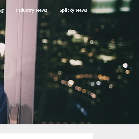
ng
Industry News
Splicky News