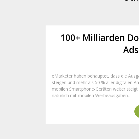
100+ Milliarden Do
Ads
eMarketer haben behauptet, dass die Ausg
steigen und mehr als 50 % aller digitalen 
mobilen Smartphone-Geräten weiter steigt (
natürlich mit mobilen Werbeausgaben....