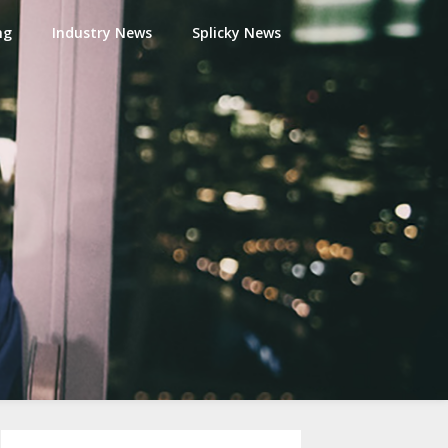
ng
Industry News
Splicky News