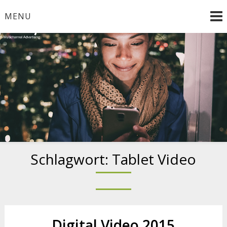
Skip
MENU
to
content
Smooth Multichannel Advertising
Schlagwort:
Tablet Video
Digital Video 2015