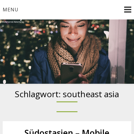
Skip
MENU
to
content
Smooth Multichannel Advertising
Schlagwort:
southeast asia
Südostasien – Mobile