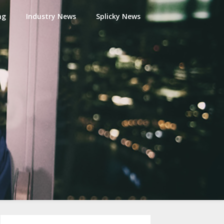
ng
Industry News
Splicky News