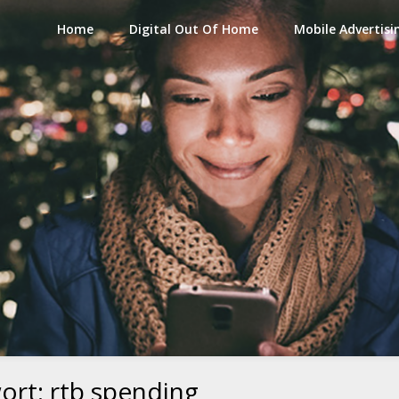
Home
Digital Out Of Home
Mobile Advertisi
ort:
rtb spending