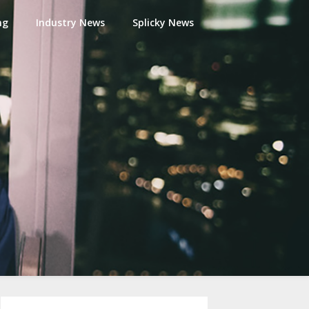
ng
Industry News
Splicky News