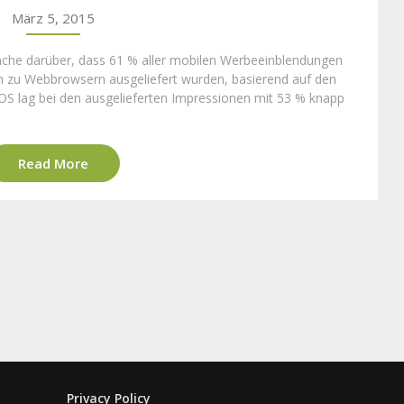
März 5, 2015
anche darüber, dass 61 % aller mobilen Werbeeinblendungen
ch zu Webbrowsern ausgeliefert wurden, basierend auf den
 iOS lag bei den ausgelieferten Impressionen mit 53 % knapp
Read More
Privacy Policy