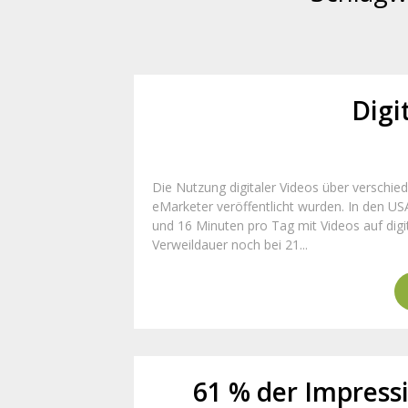
Digi
Die Nutzung digitaler Videos über verschi
eMarketer veröffentlicht wurden. In den US
und 16 Minuten pro Tag mit Videos auf digi
Verweildauer noch bei 21...
61 % der Impress