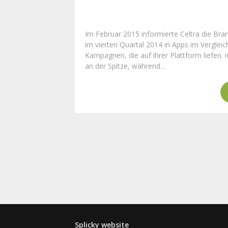
Im Februar 2015 informierte Celtra die Br
im vierten Quartal 2014 in Apps im Verglei
Kampagnen, die auf ihrer Plattform liefen.
an der Spitze, während...
Splicky website