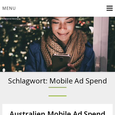
Skip
MENU
to
content
Smooth Multichannel Advertising
Schlagwort:
Mobile Ad Spend
Australien Mobile Ad Spend