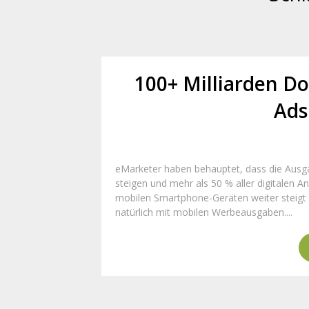
100+ Milliarden Do
Ads
eMarketer haben behauptet, dass die Ausg
steigen und mehr als 50 % aller digitalen 
mobilen Smartphone-Geräten weiter steigt (
natürlich mit mobilen Werbeausgaben....