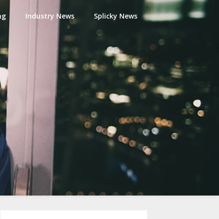
ng
Industry News
Splicky News