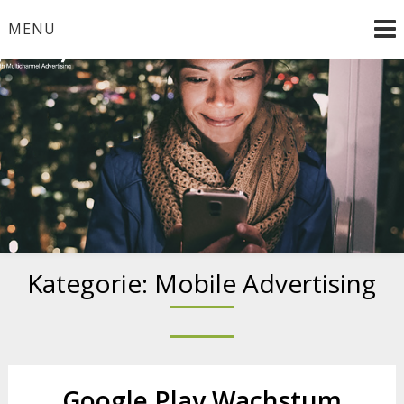
Skip
MENU
to
content
Smooth Multichannel Advertising
Kategorie:
Mobile Advertising
Google Play Wachstum